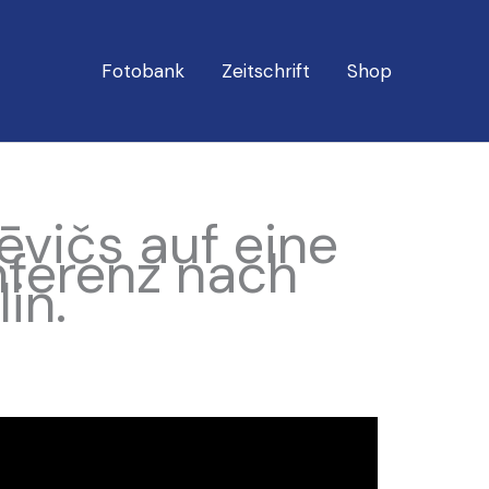
Fotobank
Zeitschrift
Shop
ēvičs auf eine
nferenz nach
in.