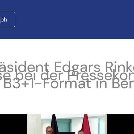
aph
äsident Edgars Rink
se bei der Presseko
 B3+1-Format in Berl