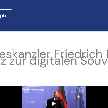
aph
skanzler Friedrich 
z zur digitalen Souv