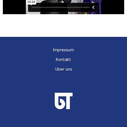
Impressum
Kontakt
Uber uns